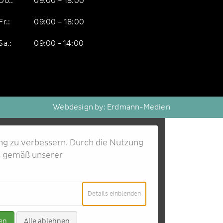
Do.:
09:00 – 18:00
Fr.:
09:00 – 18:00
Sa.:
09:00 - 14:00
Webdesign by:
Erdmann-Medien
ng zu verbessern. Durch die Nutzung
s gemäß unserer
für
Details einblenden
Essenziell
ren
Alle ablehnen