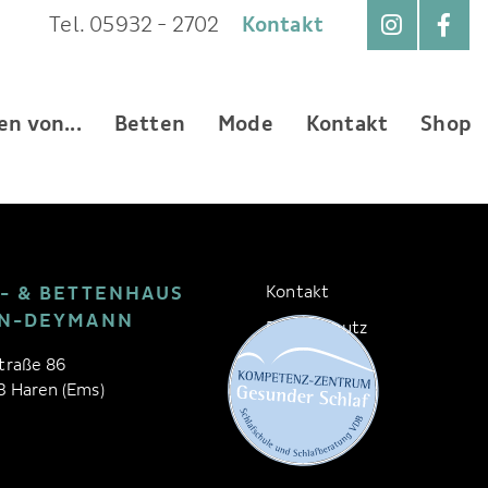
Tel. 05932 - 2702
Kontakt
n von...
Betten
Mode
Kontakt
Shop
- & BETTENHAUS
Kontakt
N-DEYMANN
Datenschutz
Impressum
traße 86
 Haren (Ems)